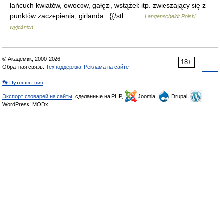
łańcuch kwiatów, owoców, gałęzi, wstążek itp. zwieszający się z
punktów zaczepienia; girlanda : {{/stl… …
Langenscheidt Polski
wyjaśnień
© Академик, 2000-2026
18+
Обратная связь:
Техподдержка
,
Реклама на сайте
👣 Путешествия
Экспорт словарей на сайты
, сделанные на PHP,
Joomla,
Drupal,
WordPress, MODx.