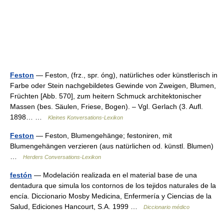
Feston
— Feston, (frz., spr. óng), natürliches oder künstlerisch in
Farbe oder Stein nachgebildetes Gewinde von Zweigen, Blumen,
Früchten [Abb. 570], zum heitern Schmuck architektonischer
Massen (bes. Säulen, Friese, Bogen). – Vgl. Gerlach (3. Aufl.
1898… …
Kleines Konversations-Lexikon
Feston
— Feston, Blumengehänge; festoniren, mit
Blumengehängen verzieren (aus natürlichen od. künstl. Blumen)
…
Herders Conversations-Lexikon
festón
— Modelación realizada en el material base de una
dentadura que simula los contornos de los tejidos naturales de la
encía. Diccionario Mosby Medicina, Enfermería y Ciencias de la
Salud, Ediciones Hancourt, S.A. 1999 …
Diccionario médico