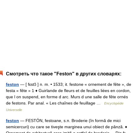
Смотреть что такое "Feston" в других словарях:
feston
— [ fɛstɔ̃ ] n. m. • 1533; it. festone « ornement de fête », de
festa « fête » 1 ♦ Guirlande de fleurs et de feuilles liées en cordon,
que l on suspend, en forme d arc. Murs d une salle de fête ornés
de festons. Par anal. « Les chaînes de feuillage …
Encyclopédie
Universelle
feston
— FESTÓN, festoane, s.n. Broderie (în formă de mici
semicercuri) cu care se tiveşte marginea unui obiect de pânză. ♦