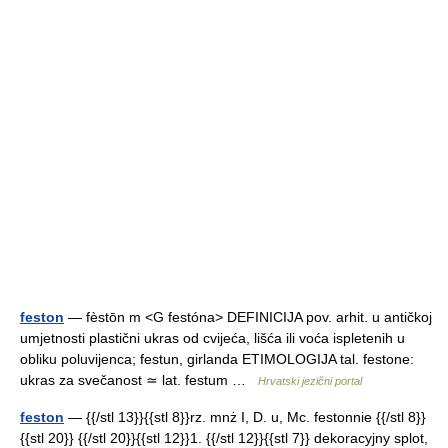
feston
— fèstōn m <G festóna> DEFINICIJA pov. arhit. u antičkoj
umjetnosti plastični ukras od cvijeća, lišća ili voća ispletenih u
obliku poluvijenca; festun, girlanda ETIMOLOGIJA tal. festone:
ukras za svečanost ≃ lat. festum …
Hrvatski jezični portal
feston
— {{/stl 13}}{{stl 8}}rz. mnż I, D. u, Mc. festonnie {{/stl 8}}
{{stl 20}} {{/stl 20}}{{stl 12}}1. {{/stl 12}}{{stl 7}} dekoracyjny splot,