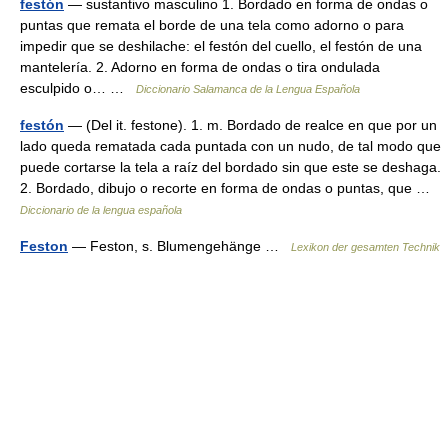
festón
— sustantivo masculino 1. Bordado en forma de ondas o
puntas que remata el borde de una tela como adorno o para
impedir que se deshilache: el festón del cuello, el festón de una
mantelería. 2. Adorno en forma de ondas o tira ondulada
esculpido o… …
Diccionario Salamanca de la Lengua Española
festón
— (Del it. festone). 1. m. Bordado de realce en que por un
lado queda rematada cada puntada con un nudo, de tal modo que
puede cortarse la tela a raíz del bordado sin que este se deshaga.
2. Bordado, dibujo o recorte en forma de ondas o puntas, que …
Diccionario de la lengua española
Feston
— Feston, s. Blumengehänge …
Lexikon der gesamten Technik