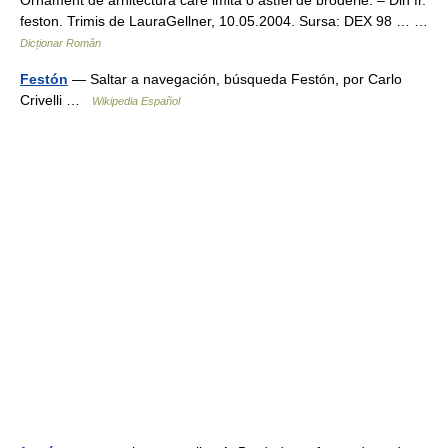
Ornament de arhitectură care imită o astfel de broderie. – Din fr.
feston. Trimis de LauraGellner, 10.05.2004. Sursa: DEX 98 … …
Dicționar Român
Festón
— Saltar a navegación, búsqueda Festón, por Carlo
Crivelli …
Wikipedia Español