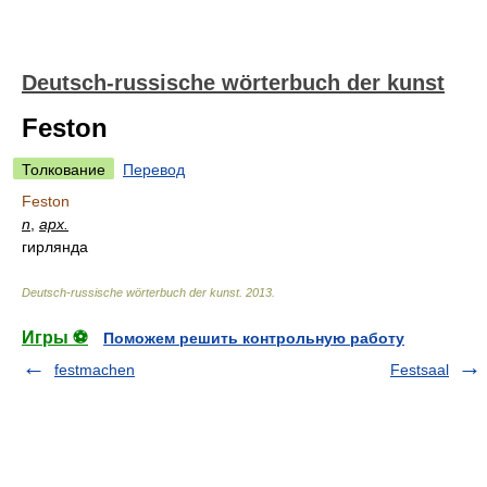
Deutsch-russische wörterbuch der kunst
Feston
Толкование
Перевод
Feston
n
,
арх.
гирлянда
Deutsch-russische wörterbuch der kunst
.
2013
.
Игры ⚽
Поможем решить контрольную работу
festmachen
Festsaal